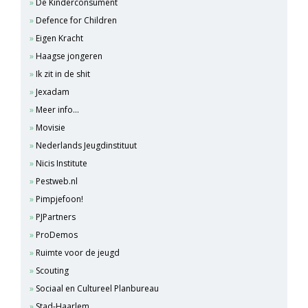
De Kinderconsument
Defence for Children
Eigen Kracht
Haagse jongeren
Ik zit in de shit
Jexadam
Meer info...
Movisie
Nederlands Jeugdinstituut
Nicis Institute
Pestweb.nl
Pimpjefoon!
PJPartners
ProDemos
Ruimte voor de jeugd
Scouting
Sociaal en Cultureel Planbureau
Stad-Haarlem